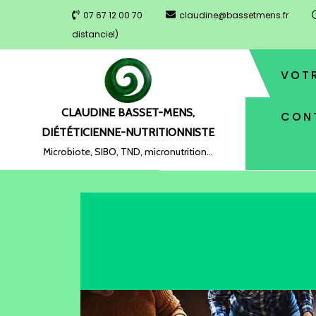
07 67 12 00 70
claudine@bassetmens.fr
distanciel)
VOTR
CLAUDINE BASSET-MENS,
CON
DIÉTÉTICIENNE-NUTRITIONNISTE
Microbiote, SIBO, TND, micronutrition…