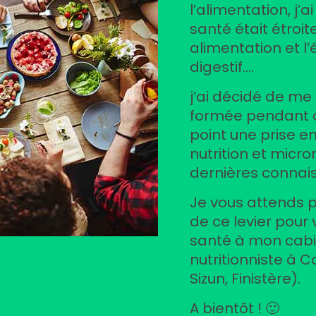
l’alimentation, j’
santé était étroi
alimentation et l
digestif….
j’ai décidé de me 
formée pendant 
point une prise e
nutrition et micro
dernières connai
Je vous attends p
de ce levier pour
santé à mon cabi
nutritionniste à 
Sizun, Finistère).
A bientôt ! 🙂